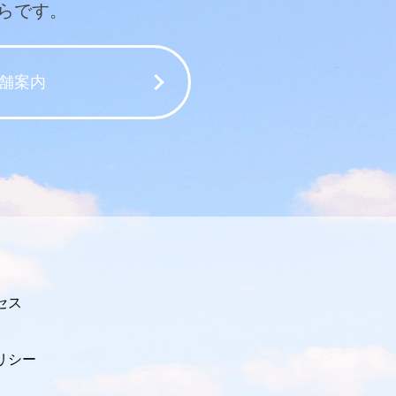
らです。
舗案内
セス
リシー